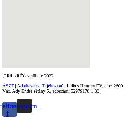
@Ribizli Édesműhely 2022
ÁSZF
|
Adatkezelési Tájékoztató
| Lelkes Henriett EV, cím: 2600
Vác, Ady Endre sétány 5., adószám: 52979178-1-33
cebook-
Instagram
f