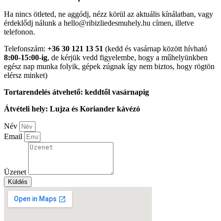
Ha nincs ötleted, ne aggódj, nézz körül az aktuális kínálatban, vagy
érdeklődj nálunk a
hello@ribizliedesmuhely.hu
címen, illetve
telefonon.
Telefonszám:
+36 30 121 13 51
(kedd és vasárnap között hívható
8:00-15:00-ig
, de kérjük vedd figyelembe, hogy a műhelyünkben
egész nap munka folyik, gépek zúgnak így nem biztos, hogy rögtön
elérsz minket)
Tortarendelés átvehető: keddtől vasárnapig
Átvételi hely: Lujza és Koriander kávézó
Név
Email
Üzenet
Küldés