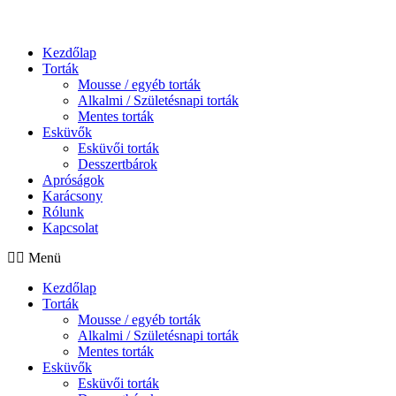
Kezdőlap
Torták
Mousse / egyéb torták
Alkalmi / Születésnapi torták
Mentes torták
Esküvők
Esküvői torták
Desszertbárok
Apróságok
Karácsony
Rólunk
Kapcsolat
Menü
Kezdőlap
Torták
Mousse / egyéb torták
Alkalmi / Születésnapi torták
Mentes torták
Esküvők
Esküvői torták